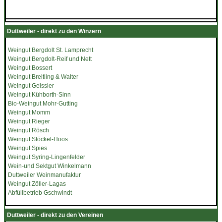
Duttweiler - direkt zu den Winzern
Weingut Bergdolt St. Lamprecht
Weingut Bergdolt-Reif und Nett
Weingut Bossert
Weingut Breitling & Walter
Weingut Geissler
Weingut Kühborth-Sinn
Bio-Weingut Mohr-Gutting
Weingut Momm
Weingut Rieger
Weingut Rösch
Weingut Stöckel-Hoos
Weingut Spies
Weingut Syring-Lingenfelder
Wein-und Sektgut Winkelmann
Duttweiler Weinmanufaktur
Weingut Zöller-Lagas
Abfüllbetrieb Gschwindt
Duttweiler - direkt zu den Vereinen