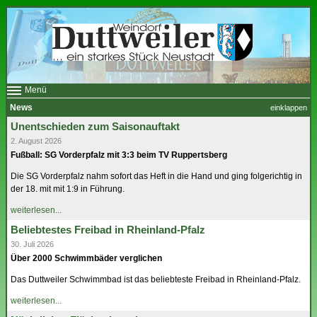
Menü
News
einklappen
Das Dorf
Unentschieden zum Saisonauftakt
Vereine
2. August 2026
Weinbau
Fußball: SG Vorderpfalz mit 3:3 beim TV Ruppertsberg
Gewerbe
Die SG Vorderpfalz nahm sofort das Heft in die Hand und ging folgerichtig in
Gastgeber
der 18. mit mit 1:9 in Führung.
A bis Z
Neustadt
weiterlesen...
Kontakt
Beliebtestes Freibad in Rheinland-Pfalz
Impressum
30. Juli 2026
Über 2000 Schwimmbäder verglichen
Das Duttweiler Schwimmbad ist das beliebteste Freibad in Rheinland-Pfalz.
weiterlesen...