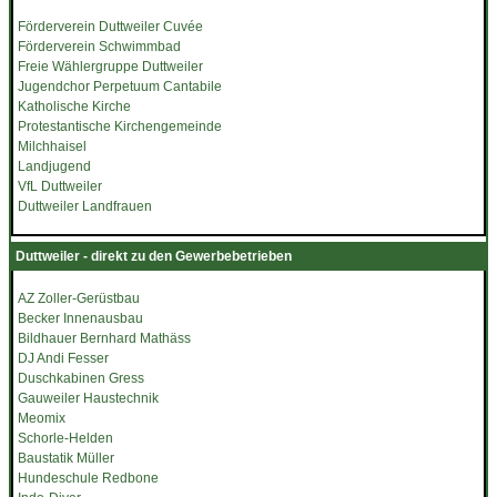
Förderverein Duttweiler Cuvée
Förderverein Schwimmbad
Freie Wählergruppe Duttweiler
Jugendchor Perpetuum Cantabile
Katholische Kirche
Protestantische Kirchengemeinde
Milchhaisel
Landjugend
VfL Duttweiler
Duttweiler Landfrauen
Duttweiler - direkt zu den Gewerbebetrieben
AZ Zoller-Gerüstbau
Becker Innenausbau
Bildhauer Bernhard Mathäss
DJ Andi Fesser
Duschkabinen Gress
Gauweiler Haustechnik
Meomix
Schorle-Helden
Baustatik Müller
Hundeschule Redbone